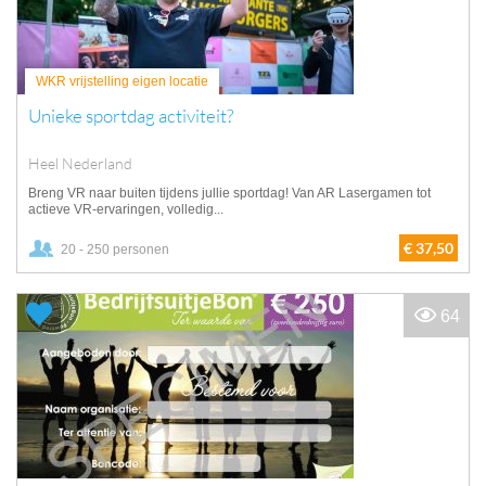
WKR vrijstelling eigen locatie
Unieke sportdag activiteit?
Heel Nederland
Breng VR naar buiten tijdens jullie sportdag! Van AR Lasergamen tot
actieve VR-ervaringen, volledig...
€ 37,50
20 - 250 personen
64