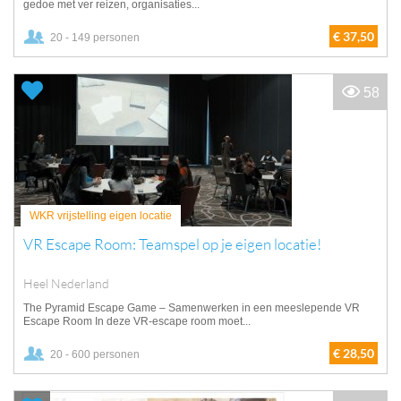
gedoe met ver reizen, organisaties...
€ 37,50
20 - 149 personen
58
WKR vrijstelling eigen locatie
VR Escape Room: Teamspel op je eigen locatie!
Heel Nederland
The Pyramid Escape Game – Samenwerken in een meeslepende VR
Escape Room In deze VR-escape room moet...
€ 28,50
20 - 600 personen