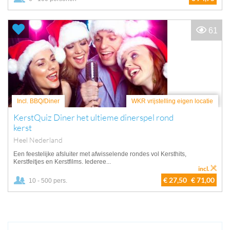
61
Incl. BBQ/Diner
WKR vrijstelling eigen locatie
KerstQuiz Diner het ultieme dinerspel rond
kerst
Heel Nederland
Een feestelijke afsluiter met afwisselende rondes vol Kersthits,
Kerstfeitjes en Kerstfilms. Iederee...
incl.
€ 27,50
€ 71,00
10 - 500 pers.