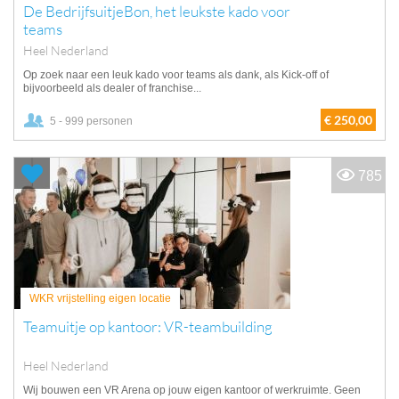
De BedrijfsuitjeBon, het leukste kado voor
teams
Heel Nederland
Op zoek naar een leuk kado voor teams als dank, als Kick-off of
bijvoorbeeld als dealer of franchise...
€ 250,00
5 - 999 personen
785
WKR vrijstelling eigen locatie
Teamuitje op kantoor: VR-teambuilding
Heel Nederland
Wij bouwen een VR Arena op jouw eigen kantoor of werkruimte. Geen