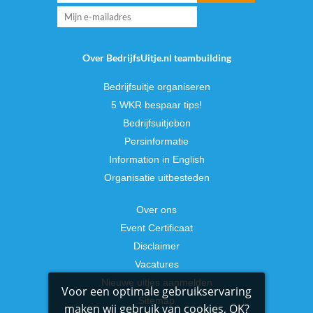
Over BedrijfsUitje.nl teambuilding
Bedrijfsuitje organiseren
5 WKR bespaar tips!
Bedrijfsuitjebon
Persinformatie
Information in English
Organisatie uitbesteden
Over ons
Event Certificaat
Disclaimer
Vacatures
Nieuwe uitjes aanmelden
Voor een optimale gebruikservaring
Sitemap
maken wij gebruik van cookies, OK?