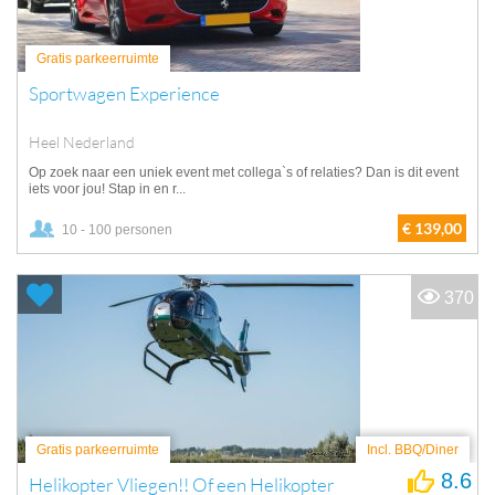
Gratis parkeerruimte
Sportwagen Experience
Heel Nederland
Op zoek naar een uniek event met collega`s of relaties? Dan is dit event
iets voor jou! Stap in en r...
€ 139,00
10 - 100 personen
370
Gratis parkeerruimte
Incl. BBQ/Diner
8.6
Helikopter Vliegen!! Of een Helikopter