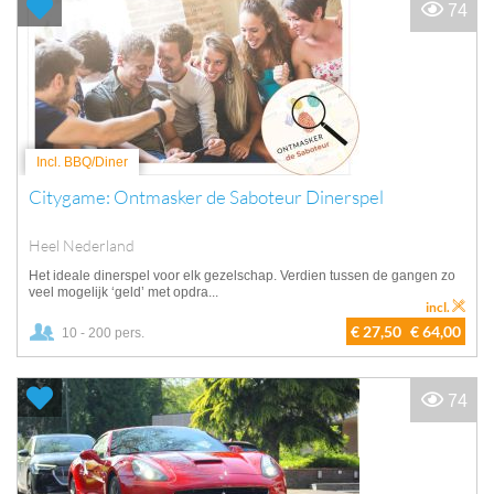
74
Incl. BBQ/Diner
Citygame: Ontmasker de Saboteur Dinerspel
Heel Nederland
Het ideale dinerspel voor elk gezelschap. Verdien tussen de gangen zo
veel mogelijk ‘geld’ met opdra...
incl.
€ 27,50
€ 64,00
10 - 200 pers.
74