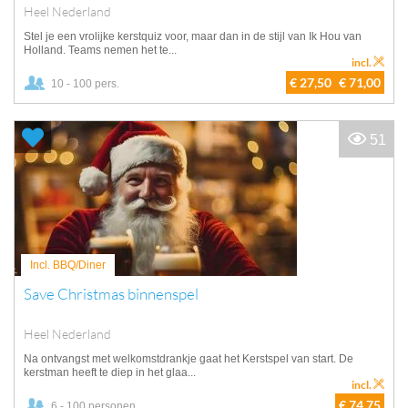
Heel Nederland
Stel je een vrolijke kerstquiz voor, maar dan in de stijl van Ik Hou van
Holland. Teams nemen het te...
incl.
€ 27,50
€ 71,00
10 - 100 pers.
51
Incl. BBQ/Diner
Save Christmas binnenspel
Heel Nederland
Na ontvangst met welkomstdrankje gaat het Kerstspel van start. De
kerstman heeft te diep in het glaa...
incl.
€ 74,75
6 - 100 personen