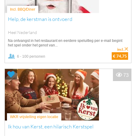
Incl. BBQ/Diner
Help, de kerstman is ontvoerd
Heel Nederland
Na ontvangst in het restaurant en eerdere speluitleg per e-mail begint
het spel onder het genot van...
incl.
€ 74,75
6 - 100 personen
73
WKR vrijstelling eigen locatie
Ik hou van Kerst, een hilarisch Kerstspel