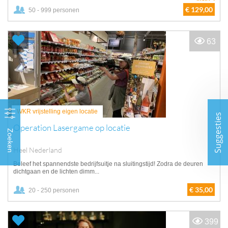
€ 129,00
50 - 999 personen
63
WKR vrijstelling eigen locatie
Suggesties
Operation Lasergame op locatie
Zoeken
Heel Nederland
Beleef het spannendste bedrijfsuitje na sluitingstijd! Zodra de deuren
dichtgaan en de lichten dimm...
€ 35,00
20 - 250 personen
399