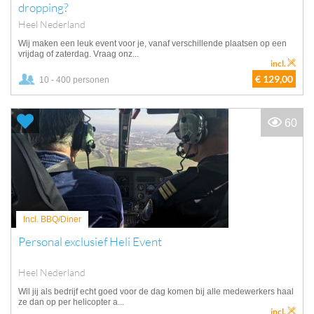
dropping?
Heel Nederland
Wij maken een leuk event voor je, vanaf verschillende plaatsen op een
vrijdag of zaterdag. Vraag onz...
incl.
€ 129,00
10 - 400 personen
60
Incl. BBQ/Diner
Personal exclusief Heli Event
Heel Nederland
Wil jij als bedrijf echt goed voor de dag komen bij alle medewerkers haal
ze dan op per helicopter a...
incl.