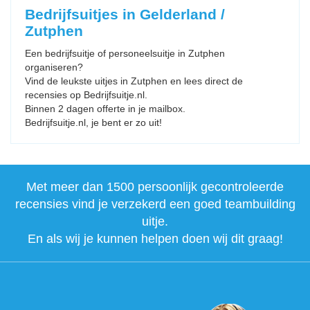
Bedrijfsuitjes in Gelderland /
Zutphen
Een bedrijfsuitje of personeelsuitje in Zutphen
organiseren?
Vind de leukste uitjes in Zutphen en lees direct de
recensies op Bedrijfsuitje.nl.
Binnen 2 dagen offerte in je mailbox.
Bedrijfsuitje.nl, je bent er zo uit!
Met meer dan 1500 persoonlijk gecontroleerde
recensies vind je verzekerd een goed teambuilding
uitje.
En als wij je kunnen helpen doen wij dit graag!