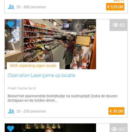
incl.
€ 129,00
50 - 999 personen
60
WKR vrijstelling eigen locatie
Operation Lasergame op locatie
Heel Nederland
Beleef het spannendste bedrijfsuitje na sluitingstijd! Zodra de deuren
dichtgaan en de lichten dimm...
€ 35,00
20 - 250 personen
407