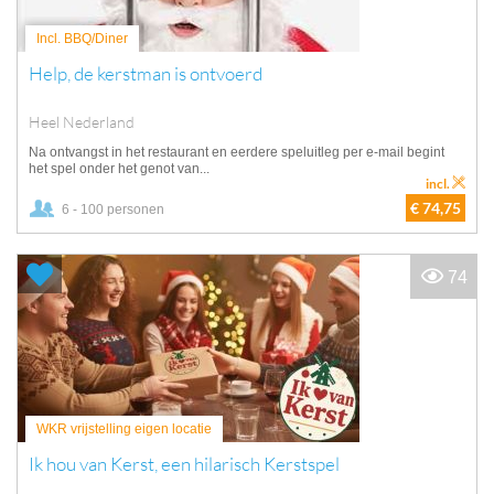
Incl. BBQ/Diner
Help, de kerstman is ontvoerd
Heel Nederland
Na ontvangst in het restaurant en eerdere speluitleg per e-mail begint
het spel onder het genot van...
incl.
€ 74,75
6 - 100 personen
74
WKR vrijstelling eigen locatie
Ik hou van Kerst, een hilarisch Kerstspel