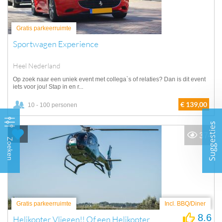
Gratis parkeerruimte
Sportwagen Experience
Heel Nederland
Op zoek naar een uniek event met collega`s of relaties? Dan is dit event
iets voor jou! Stap in en r...
€ 139,00
10 - 100 personen
Suggesties
374
Zoeken
Gratis parkeerruimte
Incl. BBQ/Diner
8.6
Helikopter Vliegen!! Of een Helikopter