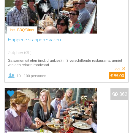
Incl. BBQ/Diner
Happen - stappen - varen
Zutphen (GL)
Ga samen uit eten (incl. drankjes) in 3 verschillende restaurants, geniet
van een relaxte rondvaart...
incl.
€ 95,00
10 - 100 personen
362