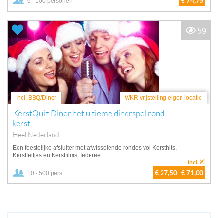
€ 74,75
6 - 100 personen
59
Incl. BBQ/Diner
WKR vrijstelling eigen locatie
KerstQuiz Diner het ultieme dinerspel rond
kerst
Heel Nederland
Een feestelijke afsluiter met afwisselende rondes vol Kersthits,
Kerstfeitjes en Kerstfilms. Iederee...
incl.
€ 27,50
€ 71,00
10 - 500 pers.