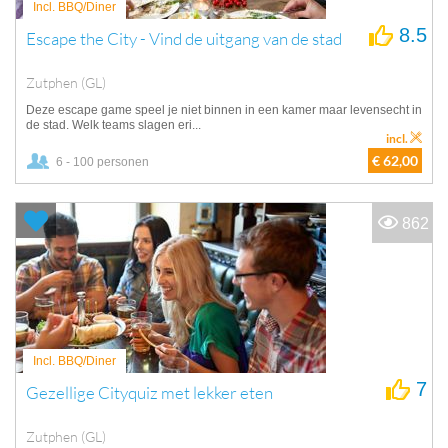
Incl. BBQ/Diner
8.5
Escape the City - Vind de uitgang van de stad
Zutphen (GL)
Deze escape game speel je niet binnen in een kamer maar levensecht in
de stad. Welk teams slagen eri...
incl.
€ 62,00
6 - 100 personen
862
Incl. BBQ/Diner
7
Gezellige Cityquiz met lekker eten
Zutphen (GL)