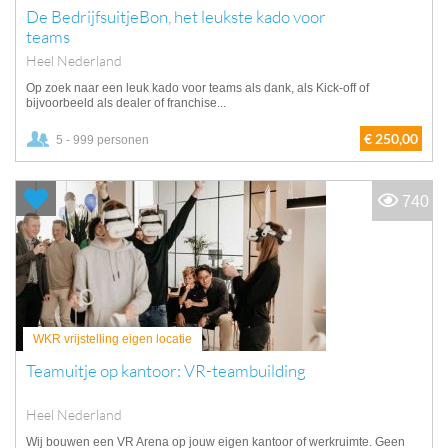
De BedrijfsuitjeBon, het leukste kado voor
teams
Heel Nederland
Op zoek naar een leuk kado voor teams als dank, als Kick-off of
bijvoorbeeld als dealer of franchise...
€ 250,00
5 - 999 personen
740
WKR vrijstelling eigen locatie
Teamuitje op kantoor: VR-teambuilding
Heel Nederland
Wij bouwen een VR Arena op jouw eigen kantoor of werkruimte. Geen