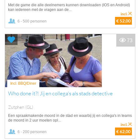
Met de game die alle deelnemers kunnen downloaden (IOS en Android)
kan iedereen met de vragen aan de...
incl.
€ 52,00
6 - 500 personen
73
Incl. BBQ/Diner
Who done it?! Jij en collega's als stads detective
Zutphen (GL)
Een spraakmakende moord in de stad en waarbij jij en collega's in teams
de moord in 2 uur moeten opl...
incl.
€ 62,00
6 - 200 personen