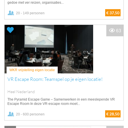
gedoe met ver reizen, organisaties...
€ 37,50
20 - 149 personen
63
WKR vrijstelling eigen locatie
VR Escape Room: Teamspel op je eigen locatie!
Heel Nederland
The Pyramid Escape Game – Samenwerken in een meeslepende VR
Escape Room In deze VR-escape room moet...
€ 28,50
20 - 600 personen