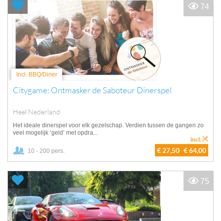
74
Incl. BBQ/Diner
Citygame: Ontmasker de Saboteur Dinerspel
Heel Nederland
Het ideale dinerspel voor elk gezelschap. Verdien tussen de gangen zo
veel mogelijk ‘geld’ met opdra...
incl.
€ 27,50
€ 64,00
10 - 200 pers.
75