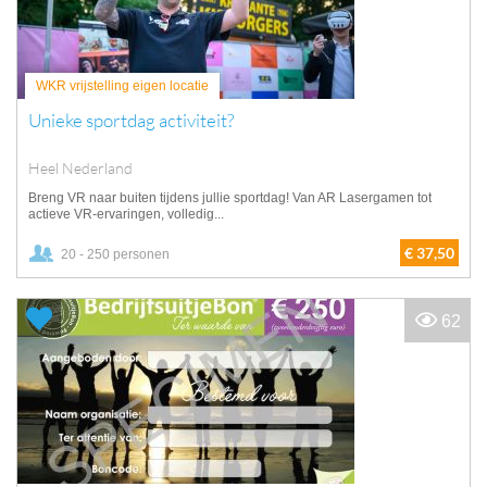
WKR vrijstelling eigen locatie
Unieke sportdag activiteit?
Heel Nederland
Breng VR naar buiten tijdens jullie sportdag! Van AR Lasergamen tot
actieve VR-ervaringen, volledig...
€ 37,50
20 - 250 personen
62