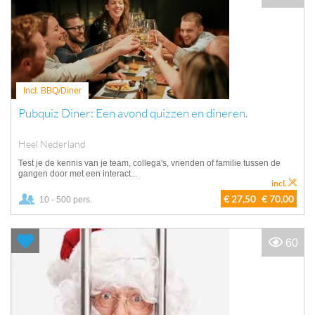
Incl. BBQ/Diner
Pubquiz Diner: Een avond quizzen en dineren.
Heel Nederland
Test je de kennis van je team, collega's, vrienden of familie tussen de
gangen door met een interact...
incl.
€ 27,50
€ 70,00
10 - 500 pers.
60