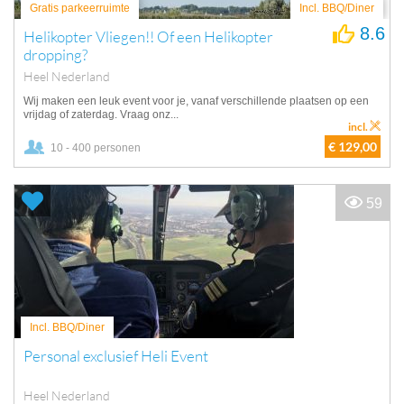
Gratis parkeerruimte
Incl. BBQ/Diner
8.6
Helikopter Vliegen!! Of een Helikopter
dropping?
Heel Nederland
Wij maken een leuk event voor je, vanaf verschillende plaatsen op een
vrijdag of zaterdag. Vraag onz...
incl.
€ 129,00
10 - 400 personen
59
Incl. BBQ/Diner
Personal exclusief Heli Event
Heel Nederland