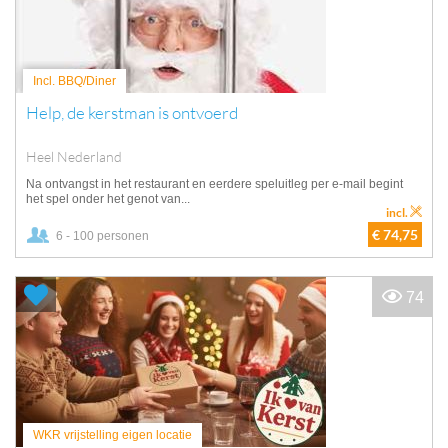
Incl. BBQ/Diner
Help, de kerstman is ontvoerd
Heel Nederland
Na ontvangst in het restaurant en eerdere speluitleg per e-mail begint
het spel onder het genot van...
incl.
€ 74,75
6 - 100 personen
74
WKR vrijstelling eigen locatie