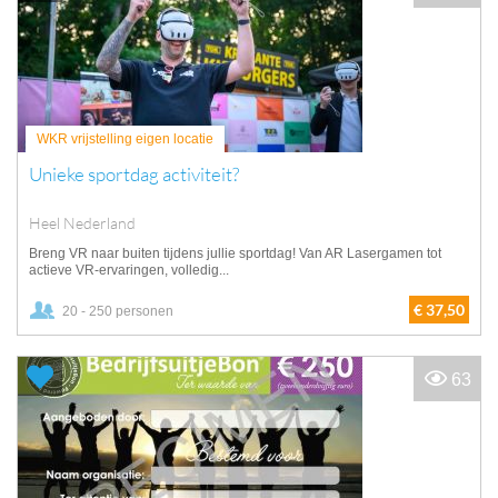
WKR vrijstelling eigen locatie
Unieke sportdag activiteit?
Heel Nederland
Breng VR naar buiten tijdens jullie sportdag! Van AR Lasergamen tot
actieve VR-ervaringen, volledig...
€ 37,50
20 - 250 personen
63