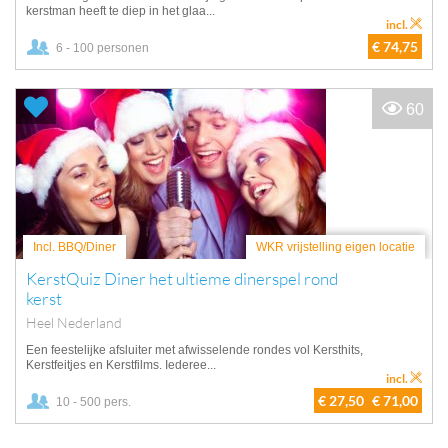
kerstman heeft te diep in het glaa...
incl.
€ 74,75
6 - 100 personen
60
Incl. BBQ/Diner
WKR vrijstelling eigen locatie
KerstQuiz Diner het ultieme dinerspel rond
kerst
Heel Nederland
Een feestelijke afsluiter met afwisselende rondes vol Kersthits,
Kerstfeitjes en Kerstfilms. Iederee...
incl.
€ 27,50
€ 71,00
10 - 500 pers.