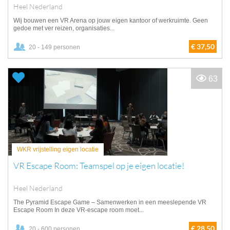
Heel Nederland
Wij bouwen een VR Arena op jouw eigen kantoor of werkruimte. Geen
gedoe met ver reizen, organisaties...
€ 37,50
20 - 149 personen
63
WKR vrijstelling eigen locatie
VR Escape Room: Teamspel op je eigen locatie!
Heel Nederland
The Pyramid Escape Game – Samenwerken in een meeslepende VR
Escape Room In deze VR-escape room moet...
€ 28,50
20 - 600 personen