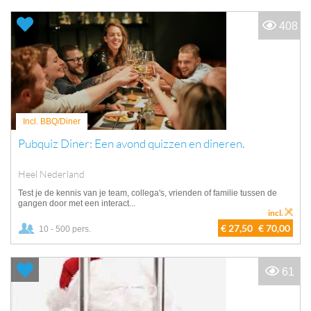
408
Incl. BBQ/Diner
Pubquiz Diner: Een avond quizzen en dineren.
Heel Nederland
Test je de kennis van je team, collega's, vrienden of familie tussen de
gangen door met een interact...
incl.
€ 27,50
€ 70,00
10 - 500 pers.
61