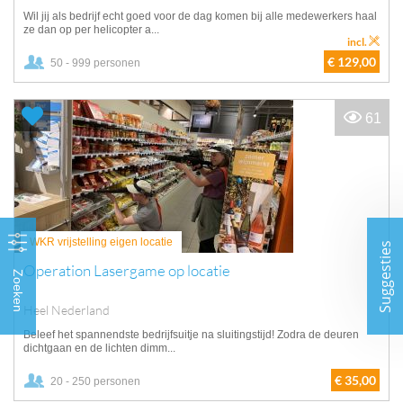
Wil jij als bedrijf echt goed voor de dag komen bij alle medewerkers haal
ze dan op per helicopter a...
incl.
€ 129,00
50 - 999 personen
61
WKR vrijstelling eigen locatie
Suggesties
Operation Lasergame op locatie
Zoeken
Heel Nederland
Beleef het spannendste bedrijfsuitje na sluitingstijd! Zodra de deuren
dichtgaan en de lichten dimm...
€ 35,00
20 - 250 personen