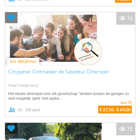
74
Incl. BBQ/Diner
Citygame: Ontmasker de Saboteur Dinerspel
Heel Nederland
Het ideale dinerspel voor elk gezelschap. Verdien tussen de gangen zo
veel mogelijk ‘geld’ met opdra...
incl.
€ 27,50
€ 64,00
10 - 200 pers.
75