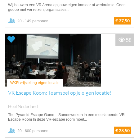
Wij bouwen een VR Arena op jouw eigen kantoor of werkruimte. Geen
gedoe met ver reizen, organisaties...
€ 37,50
20 - 149 personen
58
WKR vrijstelling eigen locatie
VR Escape Room: Teamspel op je eigen locatie!
Heel Nederland
The Pyramid Escape Game – Samenwerken in een meeslepende VR
Escape Room In deze VR-escape room moet...
€ 28,50
20 - 600 personen