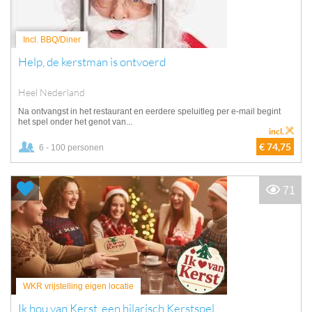
Incl. BBQ/Diner
Help, de kerstman is ontvoerd
Heel Nederland
Na ontvangst in het restaurant en eerdere speluitleg per e-mail begint
het spel onder het genot van...
incl.
€ 74,75
6 - 100 personen
71
WKR vrijstelling eigen locatie
Ik hou van Kerst, een hilarisch Kerstspel