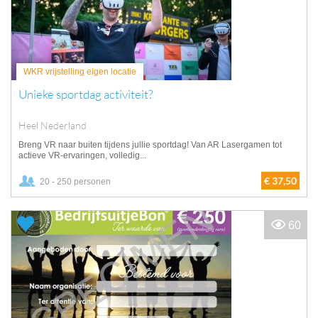
WKR vrijstelling eigen locatie
Unieke sportdag activiteit?
Heel Nederland
Breng VR naar buiten tijdens jullie sportdag! Van AR Lasergamen tot
actieve VR-ervaringen, volledig...
€ 37,50
20 - 250 personen
60