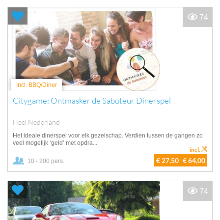
74
Incl. BBQ/Diner
Citygame: Ontmasker de Saboteur Dinerspel
Heel Nederland
Het ideale dinerspel voor elk gezelschap. Verdien tussen de gangen zo
veel mogelijk ‘geld’ met opdra...
incl.
€ 27,50
€ 64,00
10 - 200 pers.
74