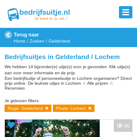
Terug naar
Home
Zoeken
Gelderland
Bedrijfsuitjes in Gelderland / Lochem
We hebben 14 bijzonder(e) uitje(s) voor je gevonden. Klik uitje(s)
aan voor meer informatie en de prijs.
Een bedrijfsuitje of personeelsuitje in Lochem organiseren? Direct
prijs online. De leukste uitjes in Lochem ☆ Alle prijzen ☆
Recensies
Je gekozen filters:
Regio: Gelderland
Plaats: Lochem
96