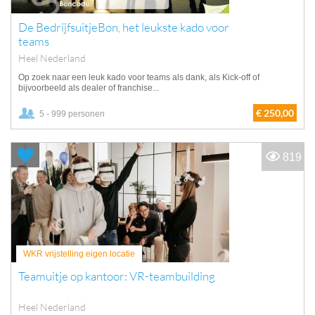
De BedrijfsuitjeBon, het leukste kado voor
teams
Heel Nederland
Op zoek naar een leuk kado voor teams als dank, als Kick-off of
bijvoorbeeld als dealer of franchise...
€ 250,00
5 - 999 personen
819
WKR vrijstelling eigen locatie
Teamuitje op kantoor: VR-teambuilding
Heel Nederland