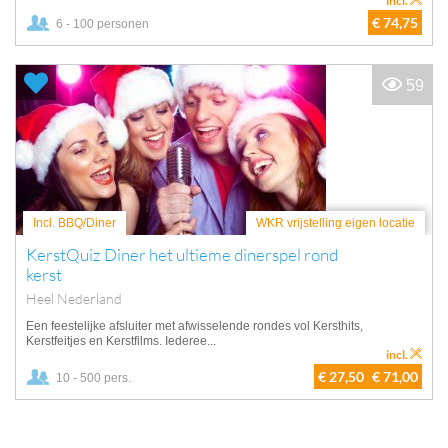
incl.
€ 74,75
6 - 100 personen
59
Incl. BBQ/Diner
WKR vrijstelling eigen locatie
KerstQuiz Diner het ultieme dinerspel rond
kerst
Heel Nederland
Een feestelijke afsluiter met afwisselende rondes vol Kersthits,
Kerstfeitjes en Kerstfilms. Iederee...
incl.
€ 27,50
€ 71,00
10 - 500 pers.