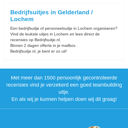
Bedrijfsuitjes in Gelderland /
Lochem
Een bedrijfsuitje of personeelsuitje in Lochem organiseren?
Vind de leukste uitjes in Lochem en lees direct de
recensies op Bedrijfsuitje.nl.
Binnen 2 dagen offerte in je mailbox.
Bedrijfsuitje.nl, je bent er zo uit!
Met meer dan 1500 persoonlijk gecontroleerde
recensies vind je verzekerd een goed teambuilding
uitje.
En als wij je kunnen helpen doen wij dit graag!