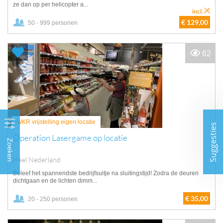
ze dan op per helicopter a...
incl.
€ 129,00
50 - 999 personen
62
WKR vrijstelling eigen locatie
Suggesties
Operation Lasergame op locatie
Zoeken
Heel Nederland
Beleef het spannendste bedrijfsuitje na sluitingstijd! Zodra de deuren
dichtgaan en de lichten dimm...
€ 35,00
20 - 250 personen