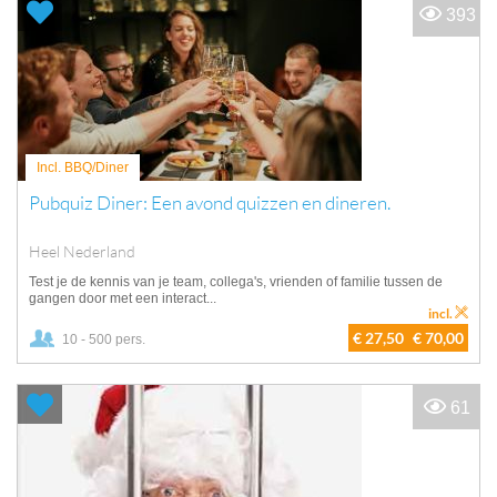
393
Incl. BBQ/Diner
Pubquiz Diner: Een avond quizzen en dineren.
Heel Nederland
Test je de kennis van je team, collega's, vrienden of familie tussen de
gangen door met een interact...
incl.
€ 27,50
€ 70,00
10 - 500 pers.
61