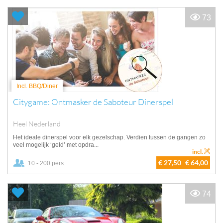
73
Incl. BBQ/Diner
Citygame: Ontmasker de Saboteur Dinerspel
Heel Nederland
Het ideale dinerspel voor elk gezelschap. Verdien tussen de gangen zo
veel mogelijk ‘geld’ met opdra...
incl.
€ 27,50
€ 64,00
10 - 200 pers.
74