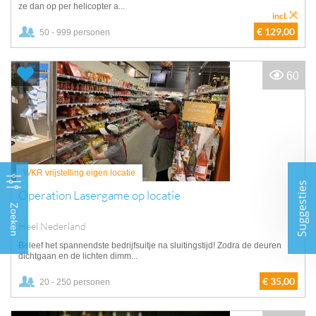
ze dan op per helicopter a...
incl.
€ 129,00
50 - 999 personen
60
WKR vrijstelling eigen locatie
Suggesties
Operation Lasergame op locatie
Zoeken
Heel Nederland
Beleef het spannendste bedrijfsuitje na sluitingstijd! Zodra de deuren
dichtgaan en de lichten dimm...
€ 35,00
20 - 250 personen