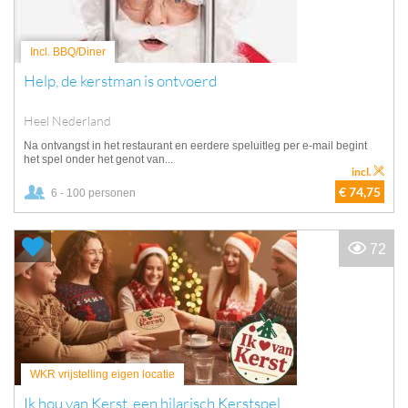
Incl. BBQ/Diner
Help, de kerstman is ontvoerd
Heel Nederland
Na ontvangst in het restaurant en eerdere speluitleg per e-mail begint
het spel onder het genot van...
incl.
€ 74,75
6 - 100 personen
72
WKR vrijstelling eigen locatie
Ik hou van Kerst, een hilarisch Kerstspel