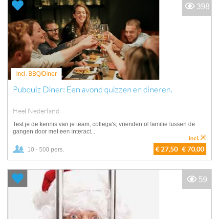
398
Incl. BBQ/Diner
Pubquiz Diner: Een avond quizzen en dineren.
Heel Nederland
Test je de kennis van je team, collega's, vrienden of familie tussen de
gangen door met een interact...
incl.
€ 27,50
€ 70,00
10 - 500 pers.
59