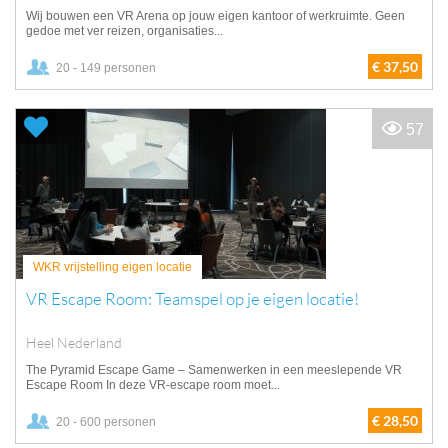
Wij bouwen een VR Arena op jouw eigen kantoor of werkruimte. Geen
gedoe met ver reizen, organisaties...
€ 37,50
20 - 149 personen
57
WKR vrijstelling eigen locatie
VR Escape Room: Teamspel op je eigen locatie!
Heel Nederland
The Pyramid Escape Game – Samenwerken in een meeslepende VR
Escape Room In deze VR-escape room moet...
€ 28,50
20 - 600 personen