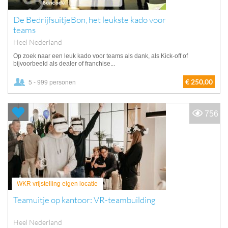
De BedrijfsuitjeBon, het leukste kado voor
teams
Heel Nederland
Op zoek naar een leuk kado voor teams als dank, als Kick-off of
bijvoorbeeld als dealer of franchise...
€ 250,00
5 - 999 personen
756
WKR vrijstelling eigen locatie
Teamuitje op kantoor: VR-teambuilding
Heel Nederland