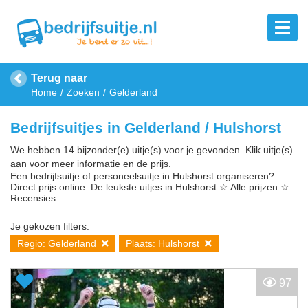
Terug naar
Home
Zoeken
Gelderland
Bedrijfsuitjes in Gelderland / Hulshorst
We hebben 14 bijzonder(e) uitje(s) voor je gevonden. Klik uitje(s)
aan voor meer informatie en de prijs.
Een bedrijfsuitje of personeelsuitje in Hulshorst organiseren?
Direct prijs online. De leukste uitjes in Hulshorst ☆ Alle prijzen ☆
Recensies
Je gekozen filters:
Regio: Gelderland
Plaats: Hulshorst
97