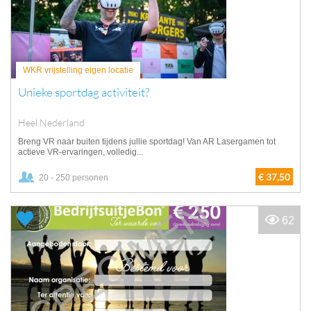
WKR vrijstelling eigen locatie
Unieke sportdag activiteit?
Heel Nederland
Breng VR naar buiten tijdens jullie sportdag! Van AR Lasergamen tot
actieve VR-ervaringen, volledig...
€ 37,50
20 - 250 personen
62