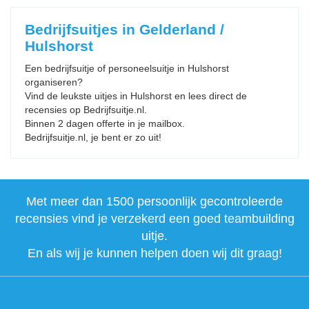
Bedrijfsuitjes in Gelderland /
Hulshorst
Een bedrijfsuitje of personeelsuitje in Hulshorst
organiseren?
Vind de leukste uitjes in Hulshorst en lees direct de
recensies op Bedrijfsuitje.nl.
Binnen 2 dagen offerte in je mailbox.
Bedrijfsuitje.nl, je bent er zo uit!
Met meer dan 1500 persoonlijk gecontroleerde
recensies vind je verzekerd een goed teambuilding
uitje.
En als wij je kunnen helpen doen wij dit graag!