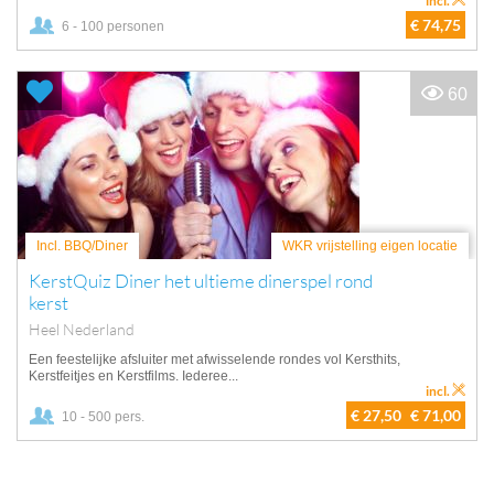
incl.
€ 74,75
6 - 100 personen
60
Incl. BBQ/Diner
WKR vrijstelling eigen locatie
KerstQuiz Diner het ultieme dinerspel rond
kerst
Heel Nederland
Een feestelijke afsluiter met afwisselende rondes vol Kersthits,
Kerstfeitjes en Kerstfilms. Iederee...
incl.
€ 27,50
€ 71,00
10 - 500 pers.