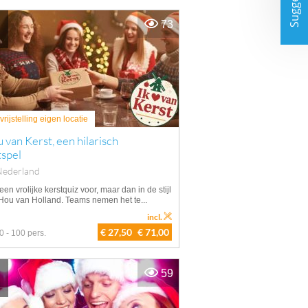
Suggesties
73
rijstelling eigen locatie
u van Kerst, een hilarisch
tspel
Nederland
 een vrolijke kerstquiz voor, maar dan in de stijl
 Hou van Holland. Teams nemen het te...
incl.
€ 27,50
€ 71,00
0 - 100 pers.
59