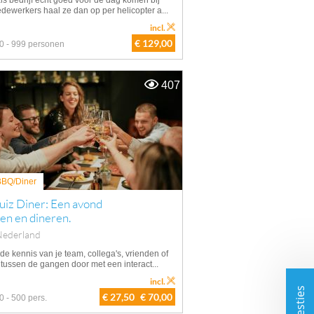
 als bedrijf echt goed voor de dag komen bij
edewerkers haal ze dan op per helicopter a...
incl.
€ 129,00
0 - 999 personen
407
 BBQ/Diner
uiz Diner: Een avond
en en dineren.
Nederland
 de kennis van je team, collega's, vrienden of
 tussen de gangen door met een interact...
incl.
€ 27,50
€ 70,00
0 - 500 pers.