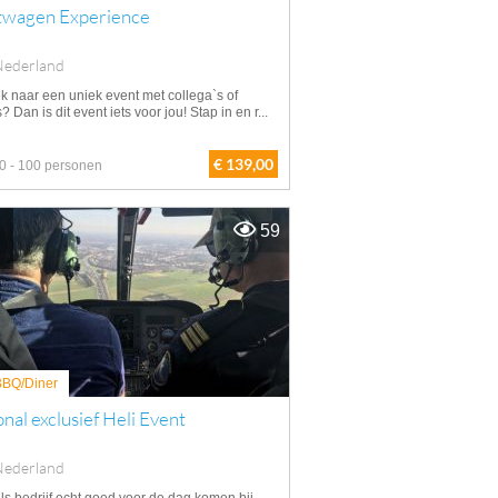
twagen Experience
Nederland
k naar een uniek event met collega`s of
s? Dan is dit event iets voor jou! Stap in en r...
€ 139,00
0 - 100 personen
59
 BBQ/Diner
nal exclusief Heli Event
Nederland