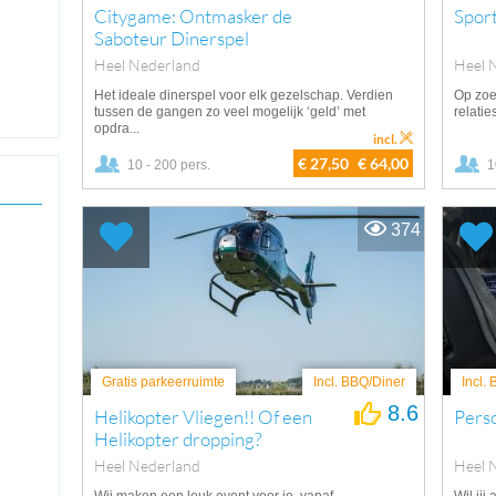
Citygame: Ontmasker de
Spor
Saboteur Dinerspel
Heel Nederland
Heel 
Het ideale dinerspel voor elk gezelschap. Verdien
Op zoe
tussen de gangen zo veel mogelijk ‘geld’ met
relatie
opdra...
incl.
€ 27,50
€ 64,00
10 - 200 pers.
1
374
Gratis parkeerruimte
Incl. BBQ/Diner
Incl.
8.6
Helikopter Vliegen!! Of een
Perso
Helikopter dropping?
Heel Nederland
Heel 