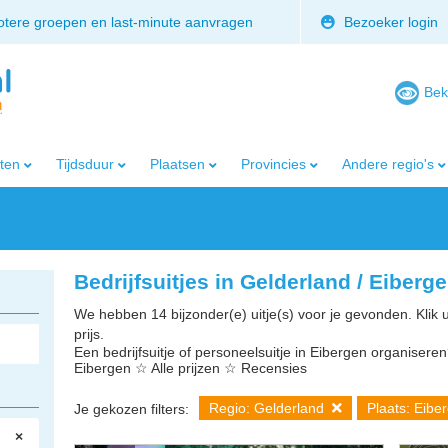
rotere groepen en last-minute aanvragen
Bezoeker login
Bek
iten
Tijdsduur
Plaatsen
Provincies
Andere regio's
Bedrijfsuitjes in Gelderland / Eiberg
We hebben 14 bijzonder(e) uitje(s) voor je gevonden. Klik 
prijs.
Een bedrijfsuitje of personeelsuitje in Eibergen organiseren? 
Eibergen ☆ Alle prijzen ☆ Recensies
Regio: Gelderland
Plaats: Eibe
Je gekozen filters:
×