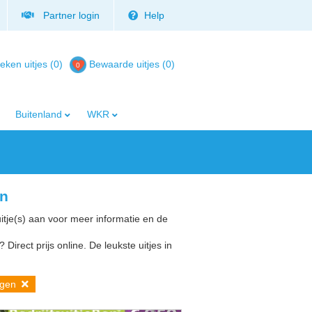
Partner login
Help
eken uitjes (0)
Bewaarde uitjes
(
0
)
Buitenland
WKR
en
uitje(s) aan voor meer informatie en de
Direct prijs online. De leukste uitjes in
rgen