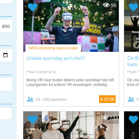
98
WKR vrijstelling eigen locatie
Unieke sportdag activiteit?
De Be
kado
Heel Nederland
Heel 
Breng VR naar buiten tijdens jullie sportdag! Van AR
Op zoe
Lasergamen tot actieve VR-ervaringen, volledig...
Kick-of
€ 37,50
20 - 250 personen
5
733