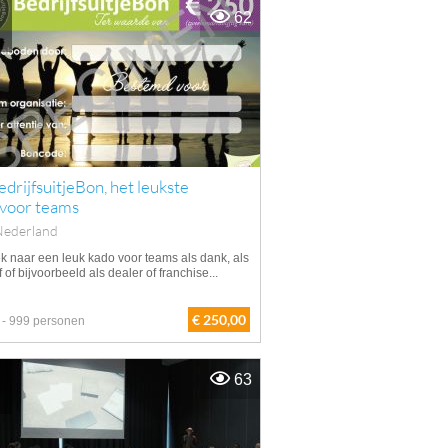
62
drijfsuitjeBon, het leukste
 voor teams
Nederland
k naar een leuk kado voor teams als dank, als
f of bijvoorbeeld als dealer of franchise...
€ 250,00
 - 999 personen
63