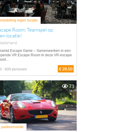
rijstelling eigen locatie
scape Room: Teamspel op
gen locatie!
Nederland
ramid Escape Game – Samenwerken in een
epende VR Escape Room In deze VR-escape
oet...
€ 28,50
0 - 600 personen
73
s parkeerruimte