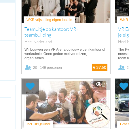
WKR vrijstelling eigen locatie
WKR v
Teamuitje op kantoor: VR-
VR E
teambuilding
je ei
Heel Nederland
Heel 
Wij bouwen een VR Arena op jouw eigen kantoor of
The Py
werkruimte. Geen gedoe met ver reizen,
meesl
organisaties...
room m
€ 37,50
20 - 149 personen
2
74
Incl. BBQ/Diner
Grati