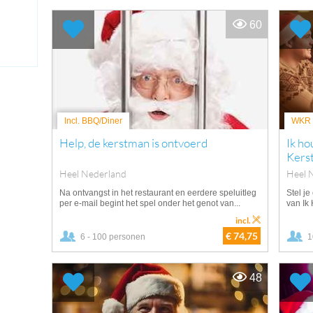
60
Incl. BBQ/Diner
WKR v
Help, de kerstman is ontvoerd
Ik ho
Kers
Heel Nederland
Heel 
Na ontvangst in het restaurant en eerdere speluitleg
Stel je
per e-mail begint het spel onder het genot van...
van Ik
incl.
€ 74,75
6 - 100 personen
1
48