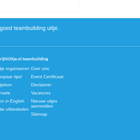
goed teambuilding uitje.
ijfsUitje.nl teambuilding
itje organiseren
Over ons
spaar tips!
Event Certificaat
itjebon
Disclaimer
rmatie
Vacatures
on in English
Nieuwe uitjes
aanmelden
tie uitbesteden
Sitemap