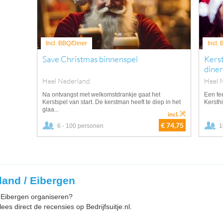
Incl. BBQ/Diner
Incl.
Save Christmas binnenspel
Kerst
diner
Heel Nederland
Heel 
Na ontvangst met welkomstdrankje gaat het
Een fee
Kerstspel van start. De kerstman heeft te diep in het
Kersthi
glaa...
incl.
€ 74,75
6 - 100 personen
1
rland / Eibergen
in Eibergen organiseren?
ees direct de recensies op Bedrijfsuitje.nl.