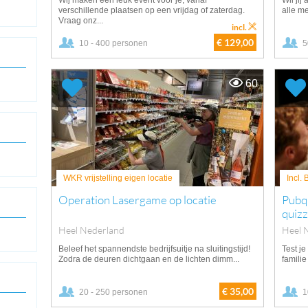
Wij maken een leuk event voor je, vanaf
Wil jij
verschillende plaatsen op een vrijdag of zaterdag.
alle m
Vraag onz...
incl.
€ 129,00
10 - 400 personen
5
60
WKR vrijstelling eigen locatie
Incl.
Operation Lasergame op locatie
Pubq
quizz
Heel Nederland
Heel 
Beleef het spannendste bedrijfsuitje na sluitingstijd!
Test je
Zodra de deuren dichtgaan en de lichten dimm...
familie
€ 35,00
20 - 250 personen
1