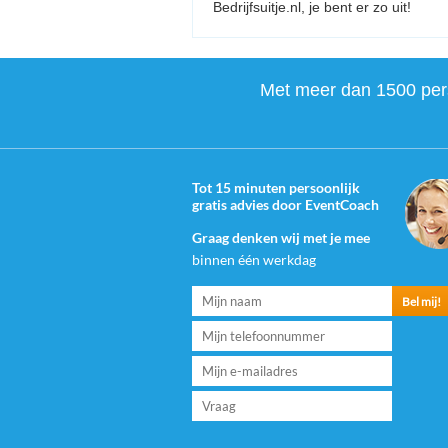
Bedrijfsuitje.nl, je bent er zo uit!
Met meer dan 1500 perso
Tot 15 minuten persoonlijk
gratis advies door EventCoach
Graag denken wij met je mee
binnen één werkdag