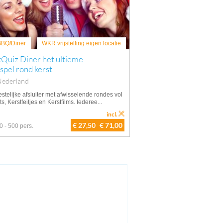
 BBQ/Diner
WKR vrijstelling eigen locatie
Quiz Diner het ultieme
spel rond kerst
Nederland
stelijke afsluiter met afwisselende rondes vol
ts, Kerstfeitjes en Kerstfilms. Iederee...
incl.
€ 27,50
€ 71,00
0 - 500 pers.