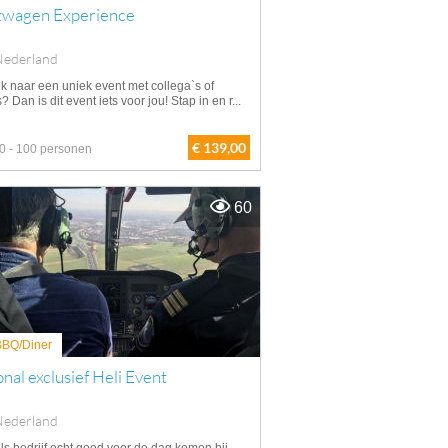
twagen Experience
Nederland
k naar een uniek event met collega`s of
s? Dan is dit event iets voor jou! Stap in en r...
€ 139,00
0 - 100 personen
60
 BBQ/Diner
nal exclusief Heli Event
Nederland