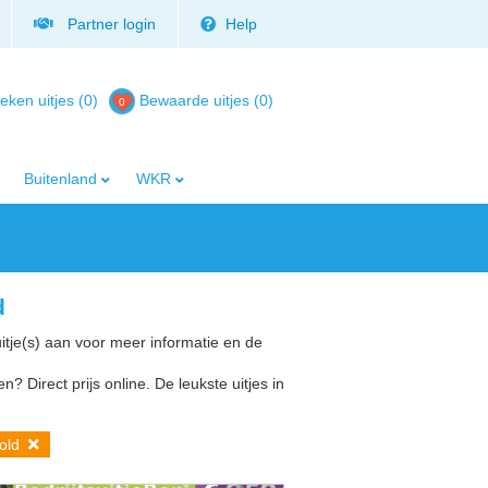
Partner login
Help
eken uitjes (0)
Bewaarde uitjes
(
0
)
Buitenland
WKR
d
uitje(s) aan voor meer informatie en de
n? Direct prijs online. De leukste uitjes in
wold