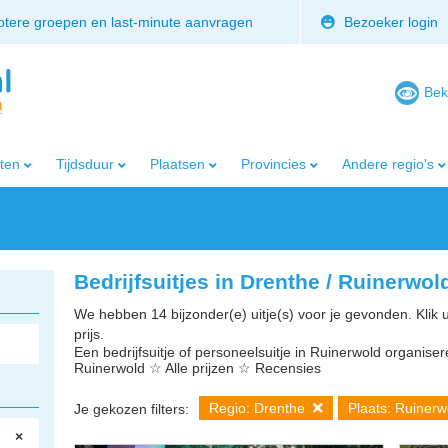
rotere groepen en last-minute aanvragen
Bezoeker login
Bek
iten
Tijdsduur
Plaatsen
Provincies
Andere regio's
Bedrijfsuitjes in Drenthe / Ruinerwol
We hebben 14 bijzonder(e) uitje(s) voor je gevonden. Klik 
prijs.
Een bedrijfsuitje of personeelsuitje in Ruinerwold organisere
Ruinerwold ☆ Alle prijzen ☆ Recensies
Regio: Drenthe
Plaats: Ruiner
Je gekozen filters:
×