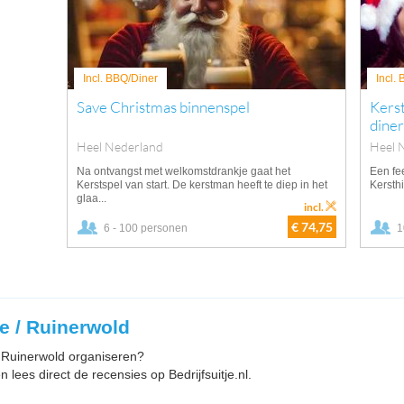
Incl. BBQ/Diner
Incl.
Save Christmas binnenspel
Kerst
diner
Heel Nederland
Heel 
Na ontvangst met welkomstdrankje gaat het
Een fee
Kerstspel van start. De kerstman heeft te diep in het
Kersthi
glaa...
incl.
€ 74,75
6 - 100 personen
1
he / Ruinerwold
in Ruinerwold organiseren?
n lees direct de recensies op Bedrijfsuitje.nl.