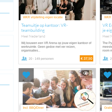
WKR vrijstelling eigen locatie
WKR v
Teamuitje op kantoor: VR-
VR E
teambuilding
je ei
Heel Nederland
Heel 
Wij bouwen een VR Arena op jouw eigen kantoor of
The Py
werkruimte. Geen gedoe met ver reizen,
meesl
organisaties...
room m
€ 37,50
20 - 149 personen
2
74
Incl. BBQ/Diner
Grati