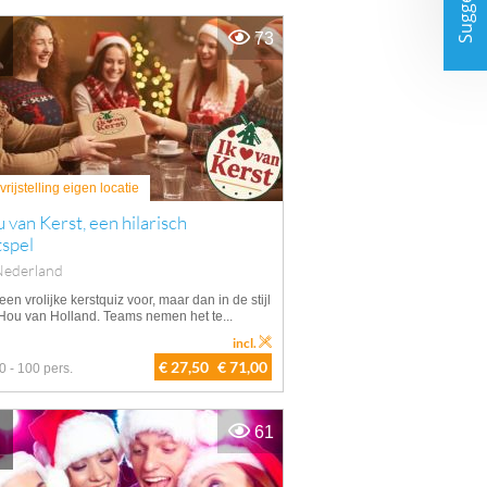
Suggesties
73
rijstelling eigen locatie
u van Kerst, een hilarisch
tspel
Nederland
 een vrolijke kerstquiz voor, maar dan in de stijl
 Hou van Holland. Teams nemen het te...
incl.
€ 27,50
€ 71,00
0 - 100 pers.
61