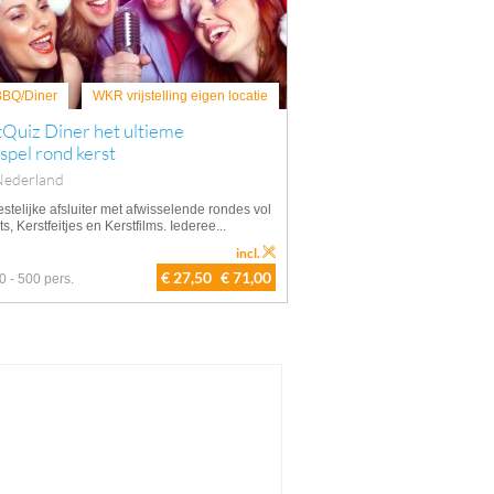
 BBQ/Diner
WKR vrijstelling eigen locatie
Quiz Diner het ultieme
spel rond kerst
Nederland
stelijke afsluiter met afwisselende rondes vol
ts, Kerstfeitjes en Kerstfilms. Iederee...
incl.
€ 27,50
€ 71,00
0 - 500 pers.