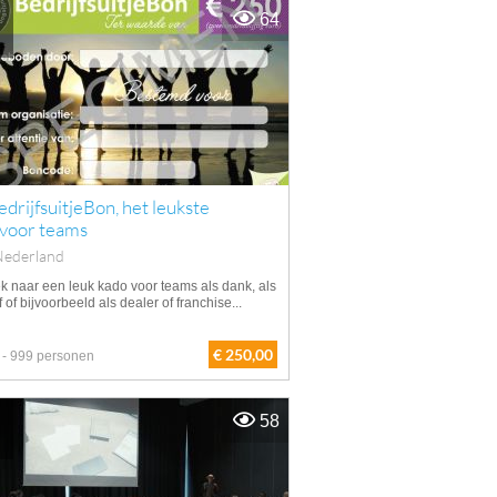
64
drijfsuitjeBon, het leukste
 voor teams
Nederland
k naar een leuk kado voor teams als dank, als
f of bijvoorbeeld als dealer of franchise...
€ 250,00
 - 999 personen
58