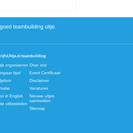
goed teambuilding uitje.
ijfsUitje.nl teambuilding
itje organiseren
Over ons
spaar tips!
Event Certificaat
itjebon
Disclaimer
rmatie
Vacatures
on in English
Nieuwe uitjes
aanmelden
tie uitbesteden
Sitemap