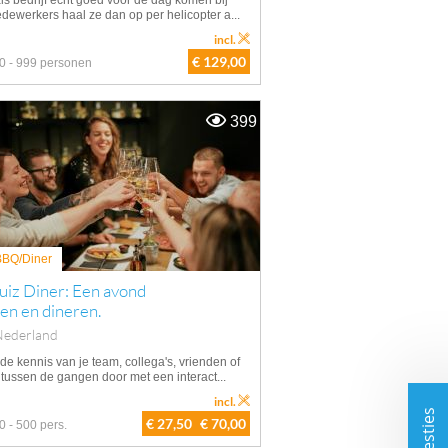
 als bedrijf echt goed voor de dag komen bij
edewerkers haal ze dan op per helicopter a...
incl.
€ 129,00
0 - 999 personen
399
 BBQ/Diner
uiz Diner: Een avond
en en dineren.
Nederland
 de kennis van je team, collega's, vrienden of
 tussen de gangen door met een interact...
incl.
€ 27,50
€ 70,00
0 - 500 pers.