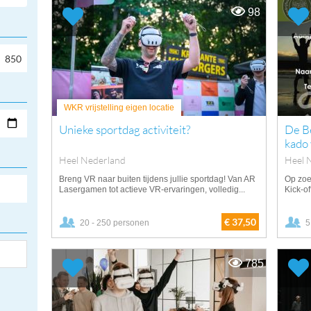
98
WKR vrijstelling eigen locatie
Unieke sportdag activiteit?
De Be
kado
Heel Nederland
Heel 
Breng VR naar buiten tijdens jullie sportdag! Van AR
Op zoe
Lasergamen tot actieve VR-ervaringen, volledig...
Kick-of
€ 37,50
20 - 250 personen
5
785