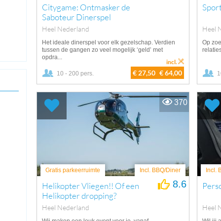
Citygame: Ontmasker de
Spor
Saboteur Dinerspel
Heel Nederland
Heel 
Het ideale dinerspel voor elk gezelschap. Verdien
Op zoe
tussen de gangen zo veel mogelijk ‘geld’ met
relatie
opdra...
incl.
€ 27,50
€ 64,00
10 - 200 pers.
1
370
Gratis parkeerruimte
Incl. BBQ/Diner
Incl.
8.6
Helikopter Vliegen!! Of een
Perso
Helikopter dropping?
Heel Nederland
Heel 