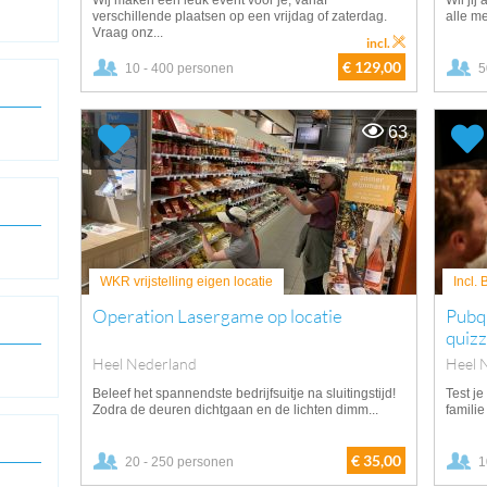
Wij maken een leuk event voor je, vanaf
Wil jij
verschillende plaatsen op een vrijdag of zaterdag.
alle m
Vraag onz...
incl.
€ 129,00
10 - 400 personen
5
63
WKR vrijstelling eigen locatie
Incl.
Operation Lasergame op locatie
Pubq
quizz
Heel Nederland
Heel 
Beleef het spannendste bedrijfsuitje na sluitingstijd!
Test je
Zodra de deuren dichtgaan en de lichten dimm...
familie
€ 35,00
20 - 250 personen
1