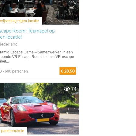
rijstelling eigen locatie
scape Room: Teamspel op
gen locatie!
Nederland
ramid Escape Game – Samenwerken in een
epende VR Escape Room In deze VR-escape
oet...
€ 28,50
0 - 600 personen
74
s parkeerruimte