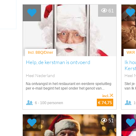
61
Incl. BBQ/Diner
WKR v
Help, de kerstman is ontvoerd
Ik ho
Kers
Heel Nederland
Heel 
Na ontvangst in het restaurant en eerdere speluitleg
Stel je
per e-mail begint het spel onder het genot van...
van Ik
incl.
€ 74,75
6 - 100 personen
1
51