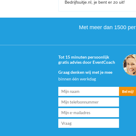
Bedrijfsuitje.nl, je bent er zo uit!
Met meer dan 1500 perso
Tot 15 minuten persoonlijk
gratis advies door EventCoach
Graag denken wij met je mee
binnen één werkdag