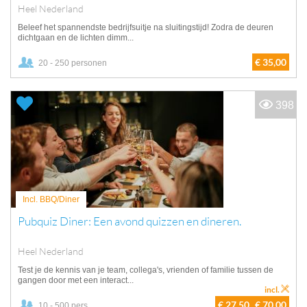
Heel Nederland
Beleef het spannendste bedrijfsuitje na sluitingstijd! Zodra de deuren
dichtgaan en de lichten dimm...
€ 35,00
20 - 250 personen
398
Incl. BBQ/Diner
Pubquiz Diner: Een avond quizzen en dineren.
Heel Nederland
Test je de kennis van je team, collega's, vrienden of familie tussen de
gangen door met een interact...
incl.
€ 27,50
€ 70,00
10 - 500 pers.