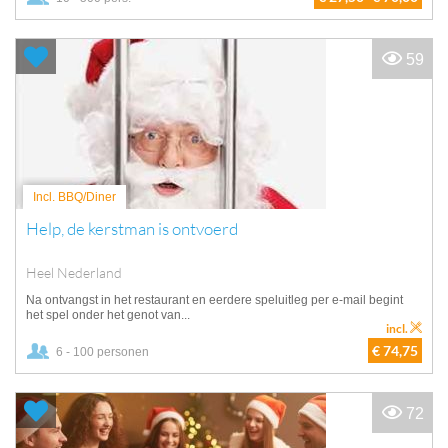
59
Incl. BBQ/Diner
Help, de kerstman is ontvoerd
Heel Nederland
Na ontvangst in het restaurant en eerdere speluitleg per e-mail begint
het spel onder het genot van...
incl.
€ 74,75
6 - 100 personen
72