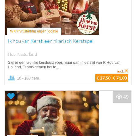
WKR vrijstelling eigen locatie
Ik hou van Kerst, een hilarisch Kerstspel
Heel Nederland
Stel je een vrolijke kerstquiz voor, maar dan in de stijl van Ik Hou van
Holland. Teams nemen het te...
incl.
€ 27,50
€ 71,00
10 - 100 pers.
49