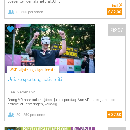
boeven zwijgen als het graf. Alh...
incl.
€ 62,00
6 - 200 personen
97
WKR vrijstelling eigen locatie
Unieke sportdag activiteit?
Heel Nederland
Breng VR naar buiten tijdens jullie sportdag! Van AR Lasergamen tot
actieve VR-ervaringen, volledig...
€ 37,50
20 - 250 personen