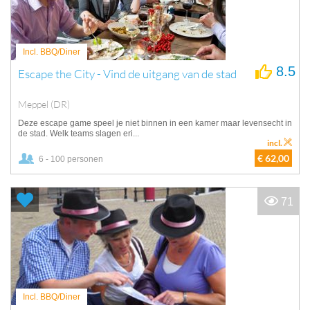
Incl. BBQ/Diner
8.5
Escape the City - Vind de uitgang van de stad
Meppel (DR)
Deze escape game speel je niet binnen in een kamer maar levensecht in
de stad. Welk teams slagen eri...
incl.
€ 62,00
6 - 100 personen
71
Incl. BBQ/Diner