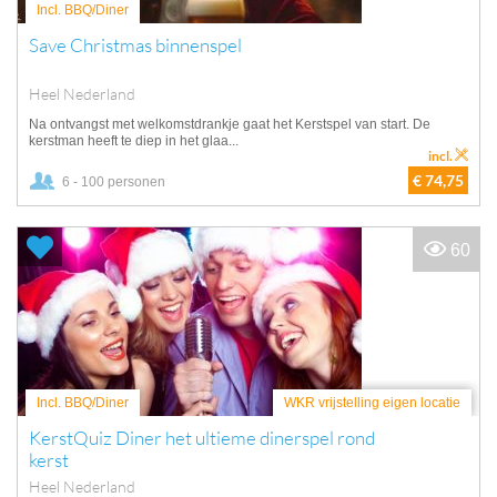
Incl. BBQ/Diner
Save Christmas binnenspel
Heel Nederland
Na ontvangst met welkomstdrankje gaat het Kerstspel van start. De
kerstman heeft te diep in het glaa...
incl.
€ 74,75
6 - 100 personen
60
Incl. BBQ/Diner
WKR vrijstelling eigen locatie
KerstQuiz Diner het ultieme dinerspel rond
kerst
Heel Nederland