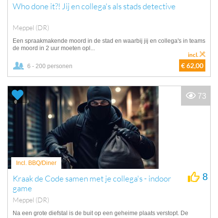
Who done it?! Jij en collega's als stads detective
Meppel (DR)
Een spraakmakende moord in de stad en waarbij jij en collega's in teams
de moord in 2 uur moeten opl...
incl.
€ 62,00
6 - 200 personen
73
Incl. BBQ/Diner
8
Kraak de Code samen met je collega's - indoor
game
Meppel (DR)
Na een grote diefstal is de buit op een geheime plaats verstopt. De