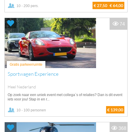
€ 27,50
€ 64,00
10 - 200 pers.
74
Gratis parkeerruimte
Sportwagen Experience
Heel Nederland
Op zoek naar een uniek event met collega`s of relaties? Dan is dit event
iets voor jou! Stap in en r...
€ 139,00
10 - 100 personen
368