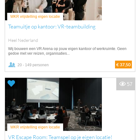
WKR vrijstelling eigen locatie
Teamuitje op kantoor: VR-teambuilding
Heel Nederland
Wij bouwen een VR Arena op jouw eigen kantoor of werkruimte. Geen
gedoe met ver reizen, organisaties...
€ 37,50
20 - 149 personen
57
WKR vrijstelling eigen locatie
VR Escape Room: Teamspel op je eigen locatie!