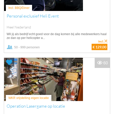
Incl. BBQ/Diner
Personal exclusief Heli Event
Heel Nederland
Wil jij als bedrijf echt goed voor de dag komen bij alle medewerkers haal
ze dan op per helicopter a...
incl.
€ 129,00
50 - 999 personen
60
WKR vrijstelling eigen locatie
Operation Lasergame op locatie