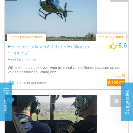
Gratis parkeerruimte
Incl. BBQ/Diner
8.6
Helikopter Vliegen!! Of een Helikopter
dropping?
Heel Nederland
Wij maken een leuk event voor je, vanaf verschillende plaatsen op een
vrijdag of zaterdag. Vraag onz...
incl.
€ 129,00
10 - 400 personen
Suggesties
58
Zoeken