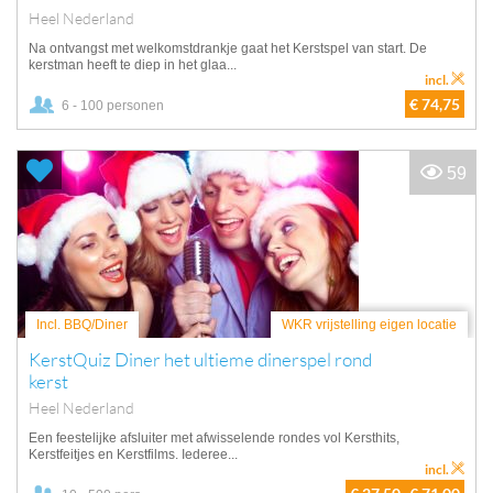
Heel Nederland
Na ontvangst met welkomstdrankje gaat het Kerstspel van start. De
kerstman heeft te diep in het glaa...
incl.
€ 74,75
6 - 100 personen
59
Incl. BBQ/Diner
WKR vrijstelling eigen locatie
KerstQuiz Diner het ultieme dinerspel rond
kerst
Heel Nederland
Een feestelijke afsluiter met afwisselende rondes vol Kersthits,
Kerstfeitjes en Kerstfilms. Iederee...
incl.