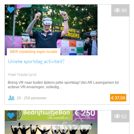
98
WKR vrijstelling eigen locatie
Unieke sportdag activiteit?
Heel Nederland
Breng VR naar buiten tijdens jullie sportdag! Van AR Lasergamen tot
actieve VR-ervaringen, volledig...
€ 37,50
20 - 250 personen
62