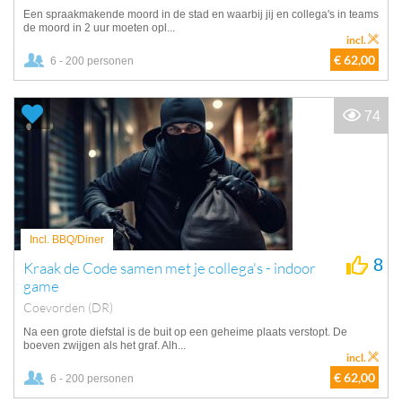
Een spraakmakende moord in de stad en waarbij jij en collega's in teams
de moord in 2 uur moeten opl...
incl.
€ 62,00
6 - 200 personen
74
Incl. BBQ/Diner
8
Kraak de Code samen met je collega's - indoor
game
Coevorden (DR)
Na een grote diefstal is de buit op een geheime plaats verstopt. De
boeven zwijgen als het graf. Alh...
incl.
€ 62,00
6 - 200 personen