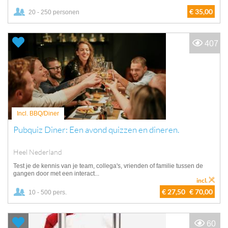
€ 35,00
20 - 250 personen
407
Incl. BBQ/Diner
Pubquiz Diner: Een avond quizzen en dineren.
Heel Nederland
Test je de kennis van je team, collega's, vrienden of familie tussen de
gangen door met een interact...
incl.
€ 27,50
€ 70,00
10 - 500 pers.
60