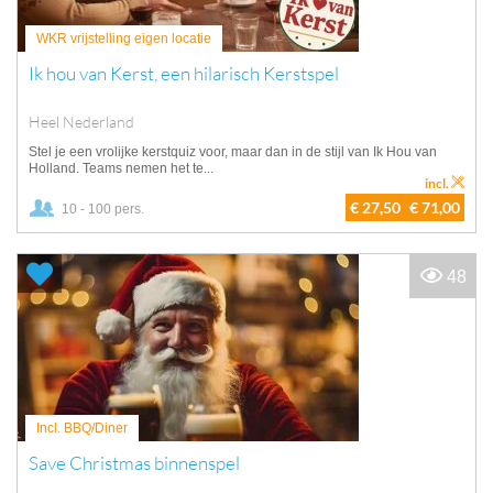
WKR vrijstelling eigen locatie
Ik hou van Kerst, een hilarisch Kerstspel
Heel Nederland
Stel je een vrolijke kerstquiz voor, maar dan in de stijl van Ik Hou van
Holland. Teams nemen het te...
incl.
€ 27,50
€ 71,00
10 - 100 pers.
48
Incl. BBQ/Diner
Save Christmas binnenspel