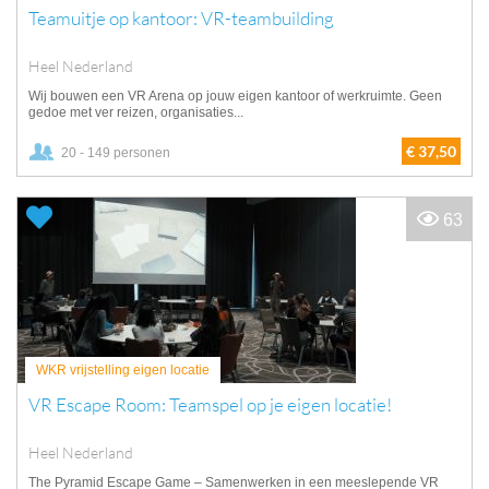
Teamuitje op kantoor: VR-teambuilding
Heel Nederland
Wij bouwen een VR Arena op jouw eigen kantoor of werkruimte. Geen
gedoe met ver reizen, organisaties...
€ 37,50
20 - 149 personen
63
WKR vrijstelling eigen locatie
VR Escape Room: Teamspel op je eigen locatie!
Heel Nederland
The Pyramid Escape Game – Samenwerken in een meeslepende VR