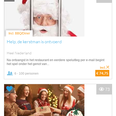
Incl. BBQ/Diner
Help, de kerstman is ontvoerd
Heel Nederland
Na ontvangst in het restaurant en eerdere speluitleg per e-mail begint
het spel onder het genot van...
incl.
€ 74,75
6 - 100 personen
73