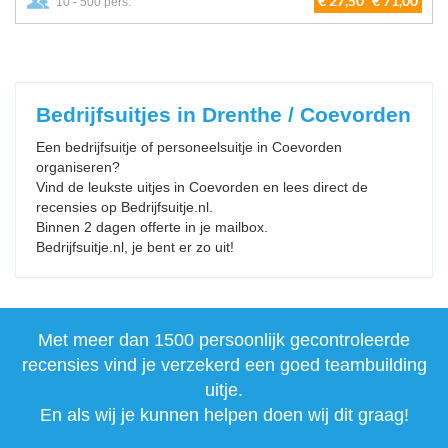
€ 27,50
€ 71,00
10 - 500 pers.
Bedrijfsuitjes in Drenthe / Coevorden
Een bedrijfsuitje of personeelsuitje in Coevorden
organiseren?
Vind de leukste uitjes in Coevorden en lees direct de
recensies op Bedrijfsuitje.nl.
Binnen 2 dagen offerte in je mailbox.
Bedrijfsuitje.nl, je bent er zo uit!
Met meer dan 1500 persoonlijk gecontroleerde
recensies vind je verzekerd een goed teambuilding
uitje.
En als wij je kunnen helpen doen wij dit graag!