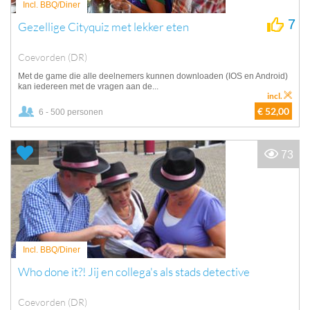
Incl. BBQ/Diner
7
Gezellige Cityquiz met lekker eten
Coevorden (DR)
Met de game die alle deelnemers kunnen downloaden (IOS en Android)
kan iedereen met de vragen aan de...
incl.
€ 52,00
6 - 500 personen
73
Incl. BBQ/Diner
Who done it?! Jij en collega's als stads detective
Coevorden (DR)