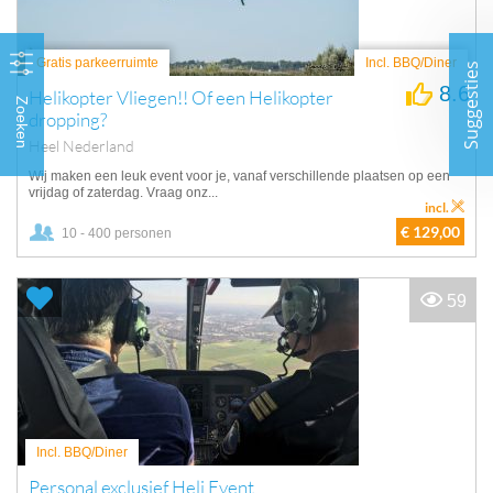
Gratis parkeerruimte
Incl. BBQ/Diner
Suggesties
8.6
Helikopter Vliegen!! Of een Helikopter
Zoeken
dropping?
Heel Nederland
Wij maken een leuk event voor je, vanaf verschillende plaatsen op een
vrijdag of zaterdag. Vraag onz...
incl.
€ 129,00
10 - 400 personen
59
Incl. BBQ/Diner
Personal exclusief Heli Event