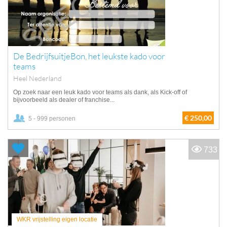
De BedrijfsuitjeBon, het leukste kado voor
teams
Heel Nederland
Op zoek naar een leuk kado voor teams als dank, als Kick-off of
bijvoorbeeld als dealer of franchise...
€ 250,00
5 - 999 personen
733
WKR vrijstelling eigen locatie