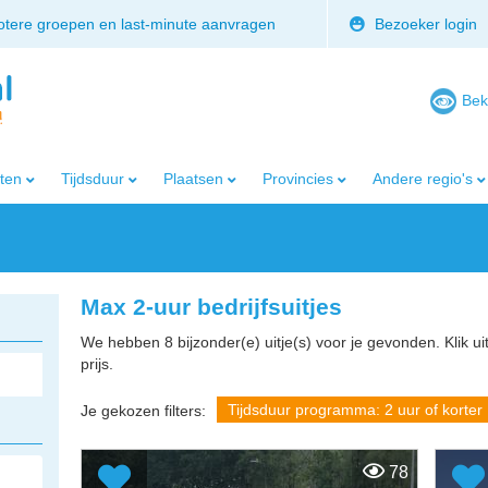
rotere groepen en last-minute aanvragen
Bezoeker login
Bek
iten
Tijdsduur
Plaatsen
Provincies
Andere regio's
Max 2-uur bedrijfsuitjes
We hebben 8 bijzonder(e) uitje(s) voor je gevonden. Klik ui
prijs.
Tijdsduur programma: 2 uur of korter
Je gekozen filters:
78