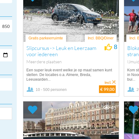
Gratis parkeerruimte
Incl. BBQ/Diner
Incl.
8
Slipcursus -> Leuk en Leerzaam
Bloka
voor iedereen
stra
Meerdere plaatsen
IJmui
Een super leuk event welke je op maat samen kunt
Kom st
stellen. De locaties o.a. Almere, Breda,
in Noo
Leeuwarden...
bui...
incl.
€ 99,00
10 - 500 personen
2
45