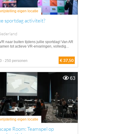
rijstelling eigen locatie
e sportdag activiteit?
Nederland
VR naar buiten tijdens jullie sportdag! Van AR
amen tot actieve VR-ervaringen, volledig...
€ 37,50
0 - 250 personen
63
rijstelling eigen locatie
scape Room: Teamspel op