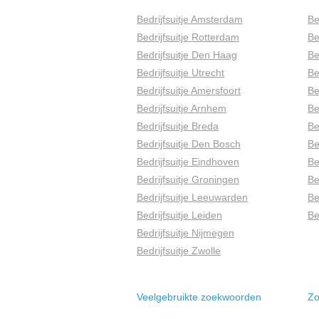
Bedrijfsuitje Amsterdam
Be
Bedrijfsuitje Rotterdam
Be
Bedrijfsuitje Den Haag
Be
Bedrijfsuitje Utrecht
Be
Bedrijfsuitje Amersfoort
Be
Bedrijfsuitje Arnhem
Be
Bedrijfsuitje Breda
Be
Bedrijfsuitje Den Bosch
Be
Bedrijfsuitje Eindhoven
Be
Bedrijfsuitje Groningen
Be
Bedrijfsuitje Leeuwarden
Be
Bedrijfsuitje Leiden
Be
Bedrijfsuitje Nijmegen
Bedrijfsuitje Zwolle
Veelgebruikte zoekwoorden
Zo