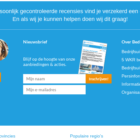
onlijk gecontroleerde recensies vind je verzekerd een 
En als wij je kunnen helpen doen wij dit graag!
Nieuwsbrief
Over Bedr
Bedrijfsu
Blijf op de hoogte van onze
5 WKR be
aanbiedingen & acties.
Bedrijfsu
Persinfo
Informati
Organisa
ovincies
Populaire regio's