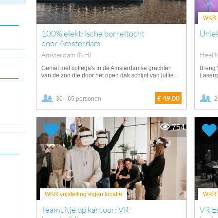
WKR v
100% elektrische borreltocht
Uniek
door Amsterdam
Amsterdam (NH)
Heel 
Geniet met collega's in de Amsterdamse grachten
Breng 
van de zon die door het open dak schijnt van jullie...
Laserg
€ 49,00
30 - 65 personen
2
754
WKR vrijstelling eigen locatie
WKR v
Teamuitje op kantoor: VR-
VR E