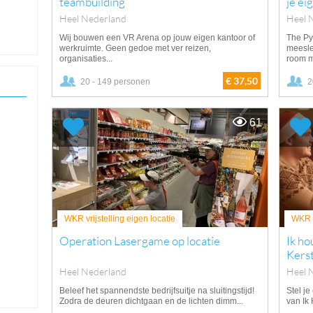
teambuilding
je ei
Heel Nederland
Heel 
Wij bouwen een VR Arena op jouw eigen kantoor of
The Py
werkruimte. Geen gedoe met ver reizen,
meesl
organisaties...
room m
€ 37,50
20 - 149 personen
2
61
WKR vrijstelling eigen locatie
WKR v
Operation Lasergame op locatie
Ik ho
Kers
Heel Nederland
Heel 
Beleef het spannendste bedrijfsuitje na sluitingstijd!
Stel je
Zodra de deuren dichtgaan en de lichten dimm...
van Ik