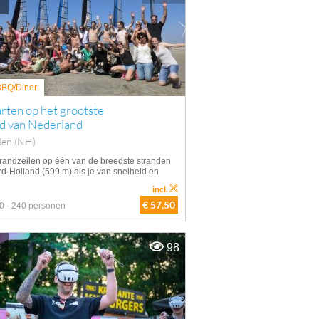
 BBQ/Diner
rten op het grootste
nd van Nederland
den (NH)
randzeilen op één van de breedste stranden
rd-Holland (599 m) als je van snelheid en
incl.
€ 57,50
0 - 240 personen
98