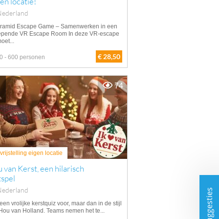
gen locatie!
Nederland
ramid Escape Game – Samenwerken in een
epende VR Escape Room In deze VR-escape
oet...
€ 28,50
0 - 600 personen
74
rijstelling eigen locatie
u van Kerst, een hilarisch
tspel
Nederland
Suggesties
 een vrolijke kerstquiz voor, maar dan in de stijl
 Hou van Holland. Teams nemen het te...