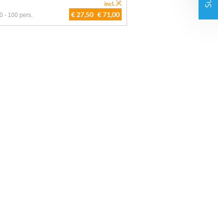
incl.
€ 27,50
€ 71,00
0 - 100 pers.