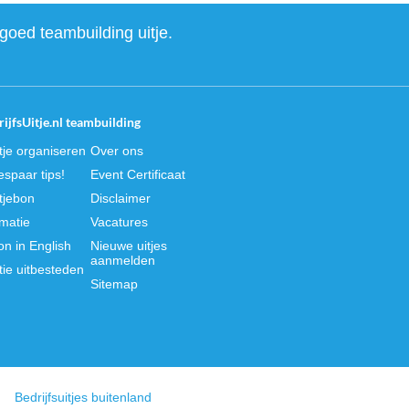
goed teambuilding uitje.
ijfsUitje.nl teambuilding
itje organiseren
Over ons
spaar tips!
Event Certificaat
itjebon
Disclaimer
rmatie
Vacatures
on in English
Nieuwe uitjes
aanmelden
tie uitbesteden
Sitemap
Bedrijfsuitjes buitenland