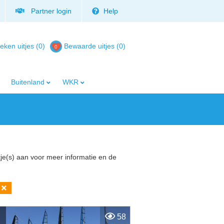
Partner login
Help
eken uitjes (0)
Bewaarde uitjes
(
0
)
Buitenland
WKR
tje(s) aan voor meer informatie en de
58