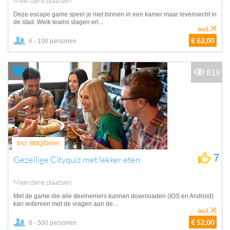
Meerdere plaatsen
Deze escape game speel je niet binnen in een kamer maar levensecht in
de stad. Welk teams slagen eri...
incl.
€ 62,00
6 - 100 personen
819
Incl. BBQ/Diner
7
Gezellige Cityquiz met lekker eten
Meerdere plaatsen
Met de game die alle deelnemers kunnen downloaden (IOS en Android)
kan iedereen met de vragen aan de...
incl.
€ 52,00
6 - 500 personen