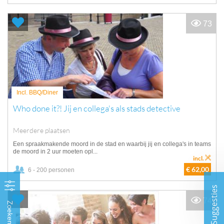
73
Incl. BBQ/Diner
Who done it?! Jij en collega's als stads detective
Meerdere plaatsen
Een spraakmakende moord in de stad en waarbij jij en collega's in teams
de moord in 2 uur moeten opl...
incl.
€ 62,00
6 - 200 personen
Suggesties
74
Zoeken