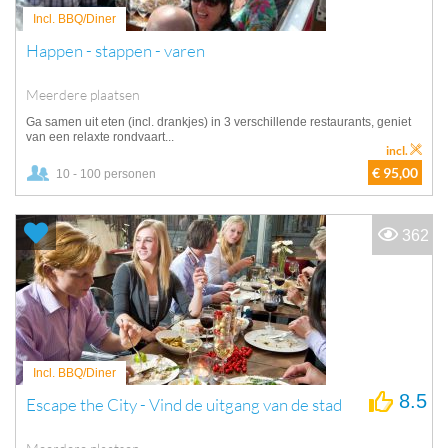
Incl. BBQ/Diner
Happen - stappen - varen
Meerdere plaatsen
Ga samen uit eten (incl. drankjes) in 3 verschillende restaurants, geniet
van een relaxte rondvaart...
incl.
€ 95,00
10 - 100 personen
362
Incl. BBQ/Diner
8.5
Escape the City - Vind de uitgang van de stad