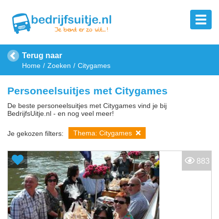
Terug naar
Home
Zoeken
Citygames
Personeelsuitjes met Citygames
De beste personeelsuitjes met Citygames vind je bij
BedrijfsUitje.nl - en nog veel meer!
Thema: Citygames
Je gekozen filters:
883